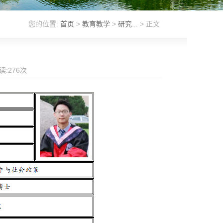
您的位置:
首页
>
教育教学
>
研究...
> 正文
读:
276
次