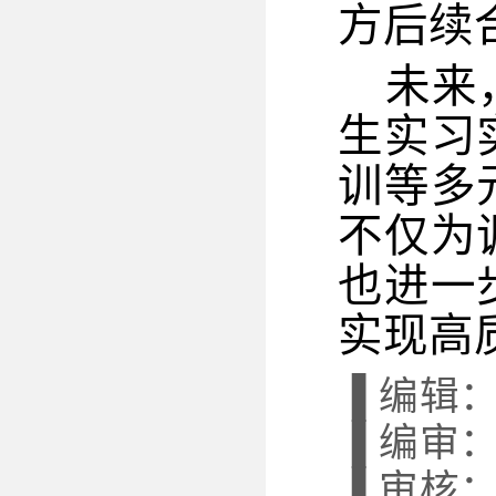
方后续
未来
生实习
训等多
不仅为
也进一
实现高
▐ 编辑
▐ 编审
▐ 审核