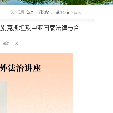
您的位置:
首页
>
学院资讯
>
讲座预告
> 正文
兹别克斯坦及中亚国家法律与合
 阅读:
63
次