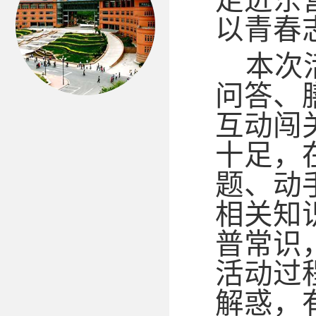
走进东
以青春
本次
问答、
互动闯
十足，
题、动
相关知
普常识
活动过
解惑，