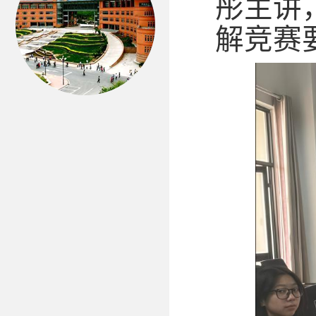
彤主讲
解竞赛