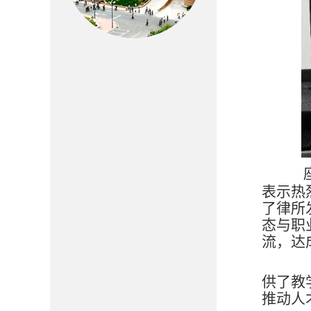
表示热
了律所
态与职
流，达
此
供了教
推动人