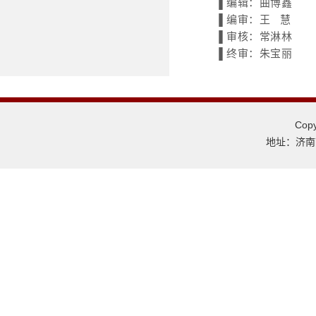
▐ 编辑：曲博鑫
▐ 编审：王 慧
▐ 审核：常淋林
▐ 终审：朱宝丽
Co
地址：济南