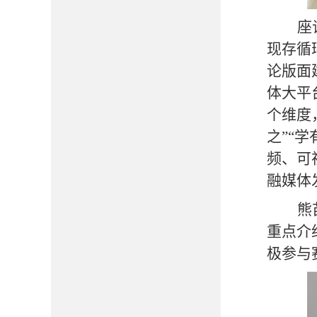
座
现存循
论版面
体大平
个维度
之”“
频、可
融媒体
熊
重点介
极参与