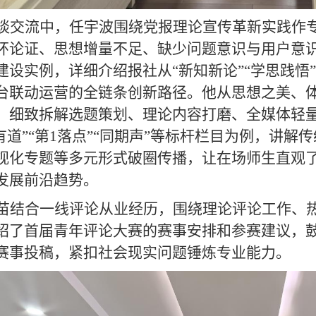
谈交流中，任宇波围绕党报理论宣传革新实践作
环论证、思想增量不足、缺少问题意识与用户意
建设实例，详细介绍报社从
“新知新论”“学思践
台联动运营的全链条创新路径。他从思想之美、
，细致拆解选题策划、理论内容打磨、全媒体轻量
学有道”“第1落点”“同期声”等标杆栏目为例，讲
视化专题等多元形式破圈传播，让在场师生直观
发展前沿趋势。
苗结合一线评论从业经历，围绕理论评论工作、
绍了首届青年评论大赛的赛事安排和参赛建议，
赛事投稿，紧扣社会现实问题锤炼专业能力。