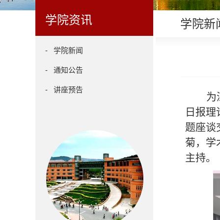
学院资讯
学院新
- 学院新闻
- 通知公告
- 讲座预告
为
日报理
题座谈
菊，学
主持。