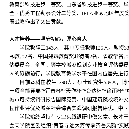
教育部科技进步二等奖、山东省科技进步一等奖、华
全国优秀工程勘察设计二等奖、IFLA亚太地区年
展战略作出了突出贡献。
人才培养——坚守初心，匠心育人
学院教职工143人，其中专任教师125人，教授
3
秀教师
2
名、中国建筑教育奖获得者2名、省教学名师
估委员会、全国高等学校城乡规划专业教育评估委员
人的砥砺前行，学院教育教学水平在国内位居先进行
目前本科在校生1298
人，硕士研究生539
人，博
十项全能竞赛”“霍普杯”“天作杯”“台达杯”“谷雨杯
城市可持续调研报告国际竞赛、中国建筑院校境外交
程作业评优及城乡社会综合实践调研报告评优、中国
学院始终坚持在专业实践调研中做文章、长才干，
会同学院团委组织“青春寻迹大河传承齐鲁风韵”实