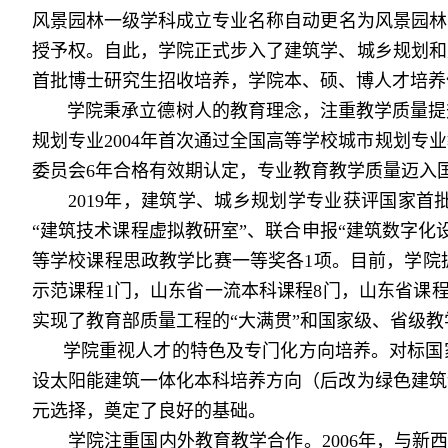
风景园林一级学科成立专业名称自动更名为风景园林，
授予权。自此，学院正式步入了建筑学、城乡规划和
首批博士研究生招收培养，学院本、硕、博人才培养
学院秉承立德树人的教育理念，注重教学质量提升，
规划专业2004年首次通过全国高等学校城市规划
委员会6年合格有效期认定，专业教育教学质量迈入
2
019
年，建筑学、城乡规划学专业获评国家首批
“建筑技术课程虚拟教研室”、联合申报“建筑数字
等学校课程思政教学比赛一等奖各1项。目前，学院拥
示范课程1门，山东省一流本科课程
8门
，山东省课
实现了教育部质量工程的“大满贯”和国家级、省级教
学院重视人才的特色及专门化方向培养。对标国家
设太阳能建筑一体化本科培养方向（后改为绿色建筑
元选择，奠定了良好的基础。
学院注重国内外教育教学合作。2006年，与新