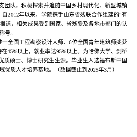
等多支团队，积极探索并追随中国乡村现代化、新型城镇
自2
012
年以来，学院携手山东省残联合作组建的“有
体报道，相关成果受到国家、省残联及各地市部门的认
称号。
唯一全国工程勘察设计大师、6位全国青年建筑师奖获
在4
5
%以上，就业率达95%以上。为哈佛大学、剑桥
优质硕士、博士研究生生源。毕业生入选福布斯中国
领域优质人才培养基地。
（数据截止到2025
年
3
月）