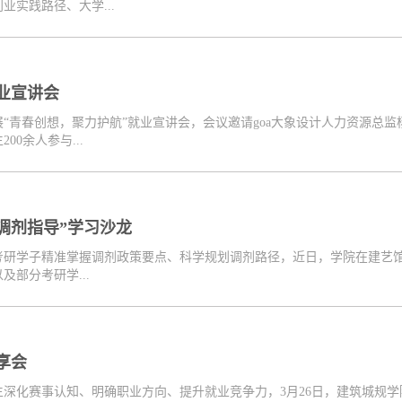
实践路径、大学...
业宣讲会
开展“青春创想，聚力护航”就业宣讲会，会议邀请goa大象设计人力资源
0余人参与...
与调剂指导”学习沙龙
研学子精准掌握调剂政策要点、科学规划调剂路径，近日，学院在建艺馆2
部分考研学...
享会
深化赛事认知、明确职业方向、提升就业竞争力，3月26日，建筑城规学