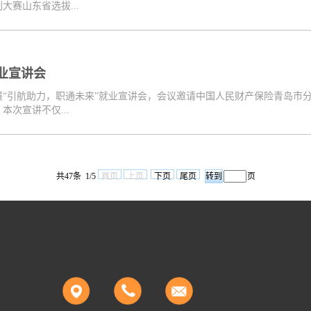
赛山东省选拔...
业宣讲会
4开展“引航助力，职通未来”就业宣讲会，会议邀请中国人民财产保险青岛
次宣讲不仅...
共47条 1/5
首页
上页
下页
尾页
页