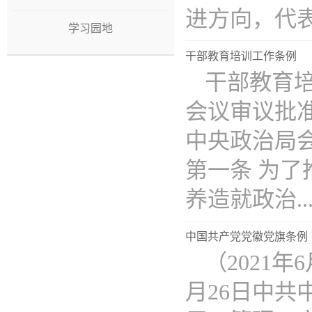
进方向，代表..
学习园地
干部教育培训工作条例
干部教育培
会议审议批准 
中央政治局会
第一条 为
养造就政治...
中国共产党党徽党旗条例
（2021
月26日中