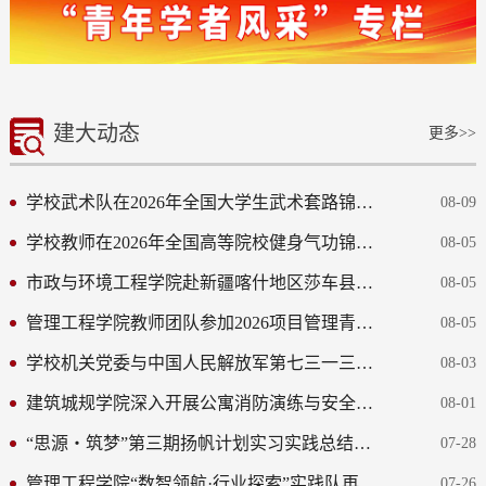
建大动态
更多>>
学校武术队在2026年全国大学生武术套路锦标赛中喜获佳绩
08-09
学校教师在2026年全国高等院校健身气功锦标赛获二等奖
08-05
市政与环境工程学院赴新疆喀什地区莎车县开展家访工作
08-05
管理工程学院教师团队参加2026项目管理青年学者论坛
08-05
学校机关党委与中国人民解放军第七三一三工厂开展“八一铸魂...
08-03
建筑城规学院深入开展公寓消防演练与安全隐患排查
08-01
“思源・筑梦”第三期扬帆计划实习实践总结会圆满举办
07-28
管理工程学院“数智领航·行业探索”实践队再访山东省互联网传...
07-26