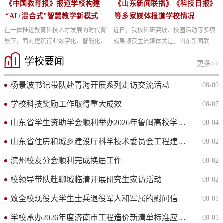
《中国教育报》报道学校构建
《山东新闻联播》《科技日报》
“AI+混合式”智慧教学新模式
等多家媒体报道学校情况
在一体推进教育科技人才发展的时代背
近日，我校科研突破、校园活动等多项
景下，面对建筑行业数字化、智能化、
成果频获主流媒体关注，山东新闻联
绿色化转型需求，山东建筑大学崔艳秋
播、科技日报、大众日报、济南日报等
学校要闻
教授领衔团队，聚焦培养适配...
权威媒体先后聚焦建大，记录了...
更多>>
杨景波书记带队赴青海开展系列走访交流活动
08-09
学校科技奖励工作取得重大成效
08-07
山东省学生资助学会顺利举办2026年鲁闽高校学生资助工作高级...
08-04
山东省住房和城乡建设厅科学技术委员会工程建设标准化专业委...
08-02
滨州校友分会顺利完成换届工作
08-02
校领导带队赴聊城临清开展研究生家访活动
08-02
致全校现役大学生士兵退役军人和军属的慰问信
08-01
学校承办2026年度济南市工程造价新清单标准应用技能竞赛
08-01