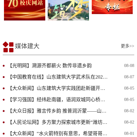
媒体建大
更多>>
【光明网】溯源齐都薪火 数传非遗乡韵
08-08
【中国教育在线】山东建筑大学武术队在2026年全国大学生武术套路锦标...
08-07
【大众新闻】山东建筑大学实践团赴新疆开展千团万人推普强国行社会实践
08-05
【学习强国】经纬赴南疆，语润双城同心桥｜山建测绘学子15天扎根喀什...
08-05
【大众日报】雅言传乡韵 推普润沂蒙——山东建筑大学信息与电气工程学...
08-02
【人民论坛网】多方聚力探索城市更新“潍坊路径”
08-02
【大众新闻】“水火箭特别有意思，希望哥哥姐姐常来！”大学生下乡开...
08-01