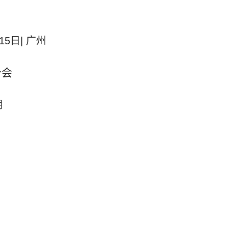
15
日
|
广州
分会
湖