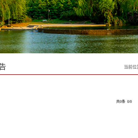
告
当前位
共0条 0/0