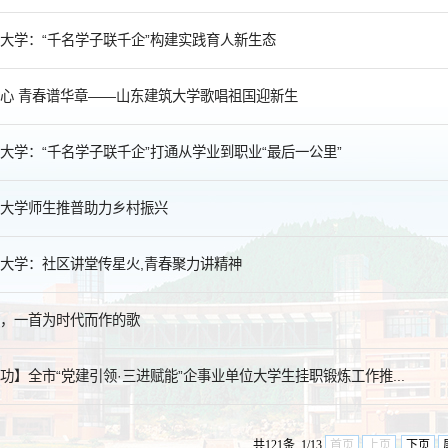
大学：“千名学子联千企”构建实践育人新生态
心 青春谱华章——山东建筑大学歌唱祖国迎新生
大学：“千名学子联千企”打通从学业到职业“最后一公里”
大学师生推普助力乡村振兴
大学：社区讲堂传星火,青春聚力讲精神
，一首为时代而作的歌
功】全市“党建引领·三进赋能”企事业单位大学生挂职锻炼工作推...
共121条 1/13
首页
上页
下页