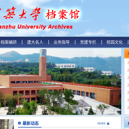
档案编研
建大名人
业务指导
党建专栏
校园文化
2
2
2
2
2
2
2
最新动态
MORE