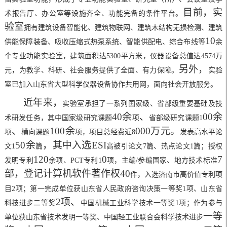
目前，实
术报告厅、办公室等设施齐全、功能完备的条件平台。
验室
拥有建筑设备智能化、建筑物联网、建筑木结构无损检测、建筑
10
供能保障装备、吸收压缩式热泵系统、智能供配电、综合布线等
余
个专业功能实验室，建筑面积达
5300
平方米，仪器设备总值达
4574
万
另外，
元，为教学、科研、社会服务提供了全面、有力保障。
实验
室已加入山东省大型科学仪器设备协作共用网，面向社会开放服务。
近年来，
实验室承担了一系列国家级、省部级重要基础及技
40
余
、
00
余
术研发任务，其中国家级研究课题
项
省部级研究课题
1
、
100
余
000
万元。
项
横向课题
项
，项目总经费近
8
发表高水平论
50
余
，其中入选
ESI
文
1
篇
高被引论文
7
篇
、热点论文
1
篇；授权
120
0
7
发明专利
余项、
PCT
专利
1
项，主编
/
参编国家、地方技术标准
部，登记计算机软件著作权
40
件，入选济南市高价值专利项
目
2
项；第一完成单位获
山东省人民政府咨询决策
一等奖
1
项、山东省
2
项、
科技进步二等奖
中国机械工业科学技术
一等奖
1
项；作为参与
一等
单位获山东省技术发明一等奖、
中国轻工业联合会科学技术进步