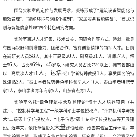
围绕实验室的定位与发展需求，凝练形成了
“
建筑设备智能化与
能效管理
”
、
“
智能环境与网络化控制
”
、
“
家居服务智能装备
”
、
“
模式识
别与智能信息处理
”
四个特色研究方向。
实验室通过人才汇集、技术公关、国际合作等方式，造就一批具
有国际视野和前瞻能力、团结合作、富有创新精神的领军人才。目前
58
0
1
7
在岗研究人员
人，其中
正高级
2
人、副高级
2
人、讲师
1
人，博
6
6%
，
45
士
5
人，占比
9
岁以下研究人员占比
75%
以上；拥有
省部级
1
人，包括
1
以上高层次人才
1
长江学者特聘教授
人，享受国务院特
殊津贴
2
人，
“
泰山学者优势特色学科领军人才
”1
人，泰山学者特聘专
家
1
人，泰山学者青年专家
5
人，山东省杰青
1
人。
实验室依托
“
绿色建筑技术及其理论
”
博士人才培养项目（共
建）、
“
控制科学与工程
”
一级学科硕士学位授权点、
“
计算机科学与技
术
”
二级硕士学位授权点、
“
电子信息
”
硕士专业学位授权点等开展建
大量
设。近年来，依托单位投入
建设经费，改善实验室工作环境，丰
富实验室功能，形成了专业功能实验室、研究室（所）、会议室及学