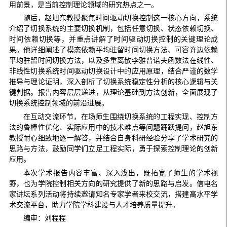
用前景，是当前控制理论领域的研究热点之一。
随后，赵旭东教授聚焦时间驱动切换控制这一核心方向，系统
介绍了切换系统的主要切换机制，包括任意切换、状态依赖切换、
时间依赖切换等，并重点讲解了时间驱动切换控制的关键理论成
果。他详细阐述了模态依赖平均驻留时间切换方法、可容许边依赖
平均驻留时间切换方法，以及多重离散李雅普诺夫函数法在线性、
非线性切换系统时间驱动切换设计中的应用原理，结合严谨的数学
推导与理论证明，深入剖析了切换系统稳定性分析的核心逻辑与关
键判据。报告内容层层递进，从理论基础到方法创新，全面展现了
切换系统控制领域的前沿进展。
在互动交流环节，在场师生围绕切换系统的工程实现、控制方
法的鲁棒性优化、实际应用中的技术难点等问题踊跃提问，赵旭东
教授耐心细致地逐一解答，并结合自身科研经验分享了学术研究的
思路与方法，鼓励同学们立足工程实际，勇于探索控制理论的创新
应用。
本次学术报告内容丰富、深入浅出，既拓宽了师生的学术视
野，也为学院控制相关方向的研究提供了新的思路与启发。信电名
家讲坛系列活动将持续邀请知名专家学者来校交流，搭建高水平学
术交流平台，助力学院学科建设与人才培养质量提升。
编审：刘程程