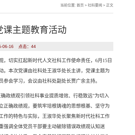
当前位置:
首页
>
社科要闻
> 正文
党课主题教育活动
06-16 点击：
44
观，切实扛起新时代人文社科工作使命责任，
6月15日
动。本次党课由
社科处
王淑华处长主讲，党课主题为
员参会学习，会议由
社科处副处长
贾广余主持。
正确政绩观引领社科事业提质增效、行稳致远”为切入
立正确政绩观，要筑牢培根铸魂的思想根基
、
坚守为
工作的特色与实际，王淑华处长聚焦新时代社科工作
重强调全体党员干部要主动破除错误政绩观认知迷