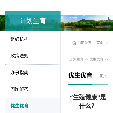
计划生育
组织机构
当前位置：
首页
->
政策法规
计划生育
->
优生优育
->
办事指南
优生优育
正文
问题解答
“生殖健康”是
什么？
优生优育