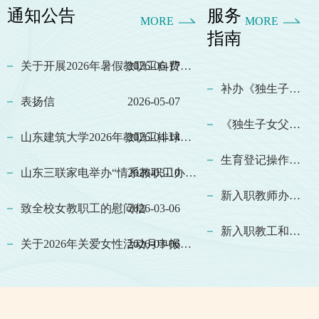
通知公告
服务
MORE
MORE
指南
2026-06-17
关于开展2026年暑假教职工自费旅游活动的通知
补办《独生子女父母光荣证》程序
表扬信
2026-05-07
《独生子女父母光荣证》办理程序
2026-04-14
山东建筑大学2026年教职工排球比赛通知
生育登记操作说明
2026-03-10
山东三联家电举办“情系教职工办实事以旧换新促发展”家电专项补贴活动
新入职教师办理新入职人员婚育状况手续
致全校女教职工的慰问信
2026-03-06
新入职教工和离职教工婚育调查的网上审批流程指南
2026-03-06
关于2026年关爱女性活动月申报职工活动项目的通知