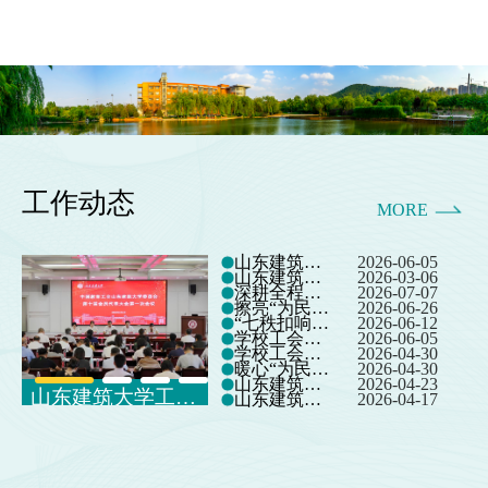
工作动态
MORE
山东建筑大学工会召开第十届会员代表大会第一次会议
2026-06-05
山东建筑大学召开第十届教职工代表大会第一次会议暨2026年度工作会议
2026-03-06
深耕全程育人 赋能学子成长——学校工会妇委会肩负育人使命参与全过程育人见实效
2026-07-07
擦亮“为民”党建品牌 惠师便民办实事
2026-06-26
“七秩扣响，排球争锋”——山东建筑大学 2026年“乡土杯”教职工排球赛圆满闭幕
2026-06-12
学校工会妇委会圆满完成“积极婚育观”调研访谈工作任务
2026-06-05
学校工会圆满完成2026年学校运动会各项配套保障工作
2026-04-30
暖心“为民”办实事 党员护航运动会---- 工会党支部组织学生党员开展主题党日活动
2026-04-30
山东建筑大学举办职工健身房启用仪式
2026-04-23
党员开展主题党日活动
山东建筑大学工会召开第十届会员代表大会第一次会议
山东建筑大学召开第十届教职工代表大会第一次会议暨2026年度工作会议
山东建筑大学举办“七秩同心 巾帼芳华”2026年女职工拥抱春天欢乐健步走活动
2026-04-17