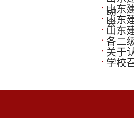
山东
动
山东
会
山东
各二
关于
学校