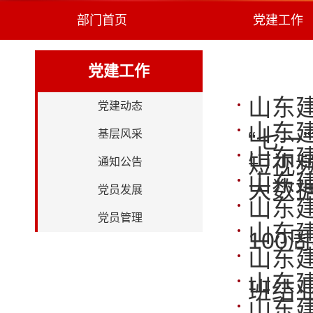
部门首页
党建工作
党建工作
山东
党建动态
山东
“七一
基层风采
山东
短视频
通知公告
山东
大数
党员发展
山东
党员管理
山东
100
山东
山东
班结
山东