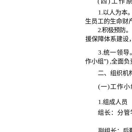
(
四
)
工作
1.
以人为本
生员工的生命财
2.
积
极预防。
援保障体系建
设
3
.
统一领导
作小组
”)
,
全面负
二、组织机
(
一
)
工作小
1.
组成人员
组
长
：分管
副组长：后