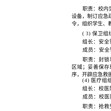
职责：校内
设备，制订应急
令
，组织学生、
( 3)
保卫组
组
长：安全
成
员
：安全
职责：封锁
区域；妥善保存
序，开辟应急救
(
4)
医疗组
组
长：校医
成
员：校医
职责：抢救