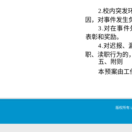
2.
校内突发
因，对事件发生
3
.
对在事件
表彰和奖励。
4.
对迟报、
职
、渎职行为的
五
、附则
本
预
案由工
版权所有