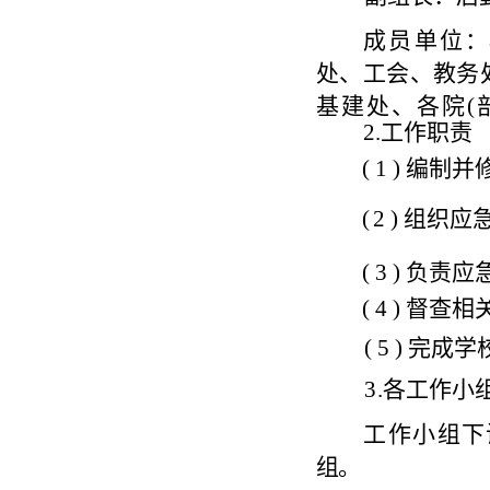
成员单位
：
处、工会、教务
基建处、各院
(
2
.
工作职责
(
1 )
编制并
(
2 )
组织应
(
3 )
负责应
( 4 )
督查相
( 5 )
完成
学
3
.
各工作小
工作小组
下
组。