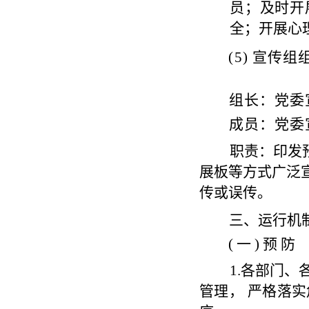
员；及时开
全；开展心
(
5)
宣传组
组
长：党委
成
员：党委
职
责
：印发
展板等方式广泛
传或误传。
三、运行机
(
一
)
预防
1
.
各部门、
管理， 严格落