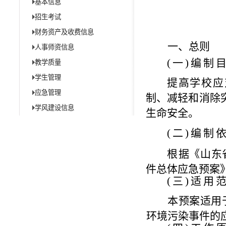
基本信息
招生考试
财务资产及收费信息
一
、总则
人事师资信息
(
一
)
编制
教学质量
学生管理
提
高学校应
应急管理
制、减轻和消除
学风建设信息
生命安全
。
(
二
)
编制
根
据《山东
件总体应急预案
(
三
)
适用
本预案适用
环境污染事件的