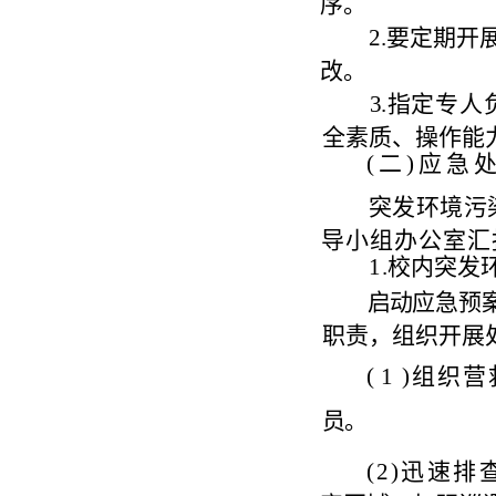
序。
2.
要定期开
改。
3
.
指定专人
全素质、操作能
(
二
)
应急
突
发环境污
导小组办公室汇
1
.
校内突发
启动
应
急预
职责，组织开展
(
1 )
组织营
员。
(
2)
迅速排