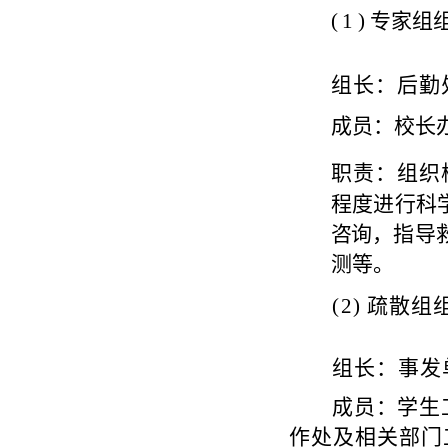
(
1 )
专家组
组
长：后勤
成员：校长
职
责：组织
程
度进行科
咨
询
，指导
测等。
(
2)
疏散组
组
长：事发
成员：学
生
作处及相关部门