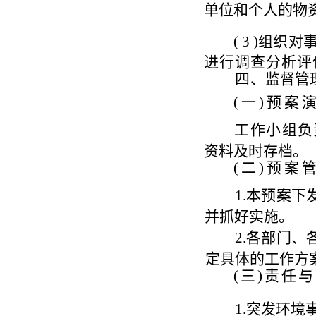
单位和个人的物
( 3 )
组织对
进行调查分析评
四
、监督管
(
一
)
预案
工作小
组
负
资料及时存档。
(
二
)
预案
1.
本预案下
并抓好实施。
2.
各部门、
定具体的工作方
(
三
)
责任与
1
.
突发环境