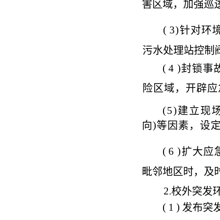
害区域，加强
巡
(
3)
针对环
污水处理站控制
(
4 )
封锁事
险区域，开辟应
(
5)
建立现
向
)
等因素，设
(
6 )
扩大应
毗
邻地区时，及
2.
校外突发
( 1 )
发布突