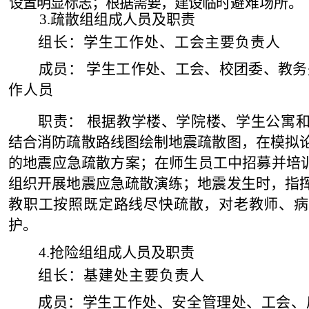
设置明显标志；根据需要，建设临
时避
难场所。
3.
疏散组组成人员及职
责
组长：学生工作处、工会主要负责
人
成
员： 学生工作处、工会、校团委、教
作人员
职责： 根据教学楼、学院楼
、学生公寓
结合消防疏散路线图绘制地震疏散图，在模拟
的地震应急疏
散方案；在师生员工中招募并培
组织开展地震应急疏散演练；地震发生时，指
教职工按照既定路线尽快疏散，对老教师、
护。
4.
抢险组组成人员及职责
组
长：基建处主要负责人
成员：学
生工作处、安全管理处、工会、