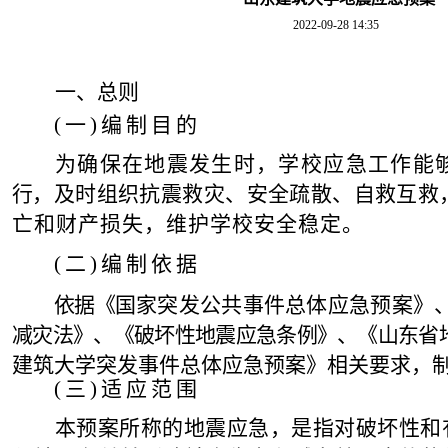
2022-09-28 14:35
一
、总则
(
一
)
编制目的
为确保在地震发生时
，学校应急工作能
行
，
及时组织抗震救灾、安全疏散、自救互救
亡和财产损失，维护学校安全稳定。
(
二
)
编制依据
依据
《
国家突发公共事件总体应急预案》
减
灾法》、《破坏性地震应急条例》、《山东省
建筑大学突发事件总体应
急预案》相关要求，
(
三
)
适应范围
本预案所称的地震应急，是指对破坏性和