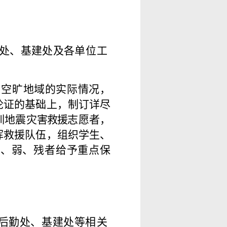
务处、基建处及各单
位
工
和空旷地域的实际情
况，
论证的基础
上
，
制订详尽
训地震灾
害救援
志愿者，
挥
救
援队伍，组织学生、
病
、弱、残者给予重点保
后勤处、基建处等
相
关