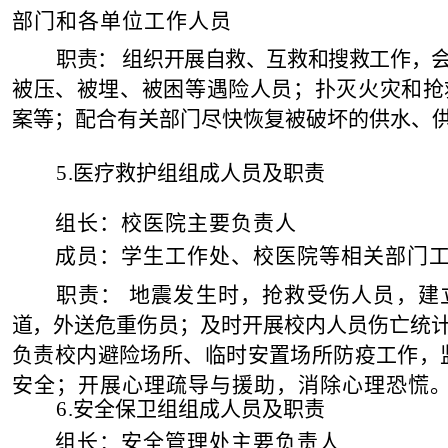
部门和各单位工作人员
职
责： 组织开展自救、互救和搜救工作，
被压、被
埋、被困等遇险人员；扑灭火灾和抢
案等
；配合有关部门尽快恢复被破坏的供水、
5
.
医疗救护组组成人员及职责
组
长：校医院主要负责人
成员：学生工作处、校医院等相关部门
职责： 地震发生时，抢救受
伤人员，建
道
，
外送危重伤员；及时开展校内人员伤亡统
负责校内避险场所、临时安置场所防疫工作，
安全；开展心理疏导与援助，消除心理恐慌
6
.
安全保卫组组成人员及职责
组
长：安全管理处主要负责人