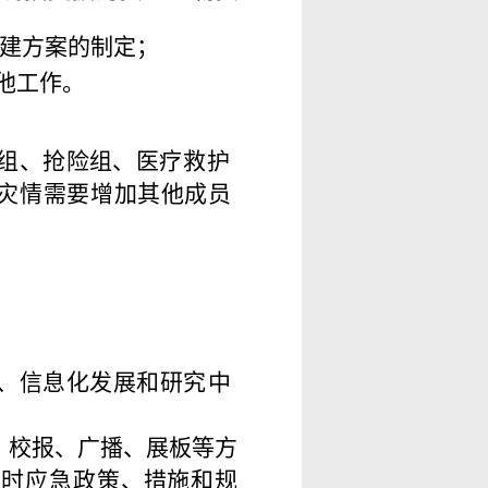
建方案的制定；
他工作。
组、抢险组、医疗
救
护
灾情需要增加
其他成员
、信息化发展和研
究
中
、校报、广播、展
板
等方
震时应急政策、
措
施
和规