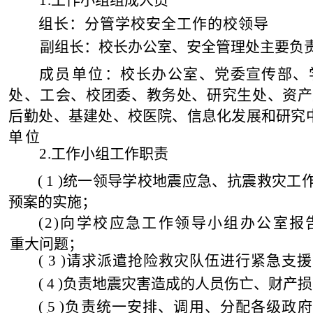
1
.
工作小组组成人员
组
长
：分管学校安全工作的校领导
副组
长：校长办公室、安全管理处主要负
成员单位
：
校长办公室、党委宣传部、
处、
工
会、校团委、教务处、研究生处、资产
后
勤处、基建处、校医院、信息化发展和研究
单
位
2
.
工作小组工作职责
( 1 )
统一领导学校地震应急、抗震救灾工
预案的实施；
(
2)
向学校应急工作领导小组办公室报
重大问题；
(
3 )
请求派遣抢险救灾队伍进行紧急支援
( 4 )
负责地震灾害造成的人员伤亡、财产损
( 5 )
负
责统一安排、调用、分配各级政府