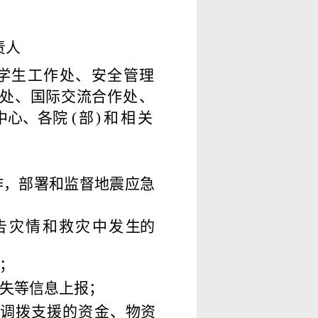
责人
学生工作处、安全管
理
处、国际交流合
作处、
中心、各院
(
部
)
和相关
作，部署和监
督
地
震
应急
告灾情和救灾中发
生
的
；
失等信息上报；
调拨支援的资金、
物
资