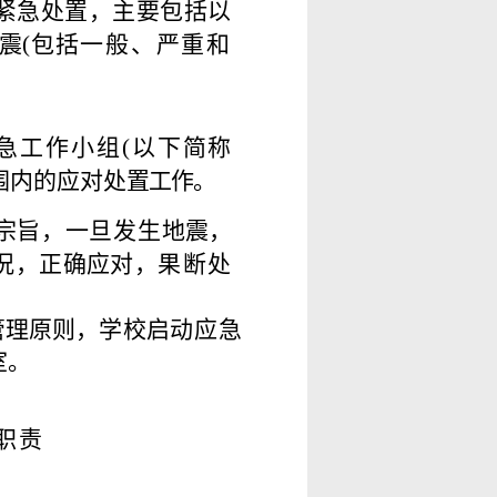
紧急处置，
主
要包括以
震
(
包
括
一
般、严重和
急工作小组
(
以下
简
称
围内的应对处
置
工作。
宗旨，一旦发生地
震，
况，正确应对
，
果断处
管理原
则，学校启
动
应
急
室。
职责