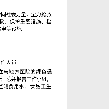
会同社会力量，全
力抢救
救、保护重
要设施、档
供电等
设
施。
工作人
员
立与地方医院的绿色
通
计汇总并报告工
作小
组
；
监测食用
水、食品卫生
。