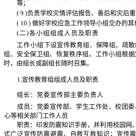
等；
( 9 )
负责学校灾情评估报告、善后和灾后重
( 10 )
做好学校应急工作领导小组交办的其
(
二
)
各小组组成人员及职责
工作小组
下
设宣传教育组、保障组、疏散
组、安全保卫组、恢复秩序组。工作小组根据
时，由组长或副组长随时召集。
1.
宣传教育组组成人员及职
责
组
长：党委宣传部主要负责人
成员：党委
宣传部、学生工作处、校团委
心等相关部门工作人员
职责：印发防震知识手
册，并利用校园网
式广泛宣传防震避震、自救互救知识；宣传