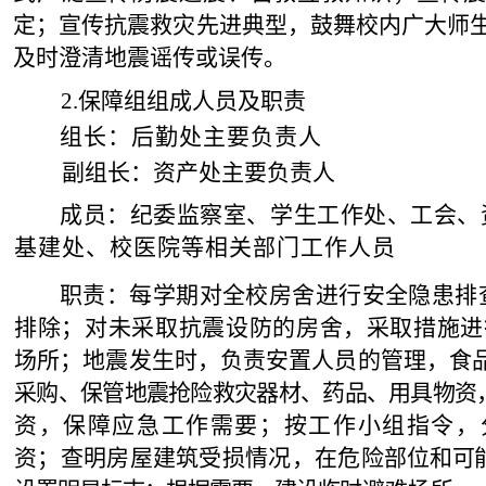
定；宣传抗震救灾先进典型，鼓舞校内广大师
及时澄清地震谣传或误传。
2.
保障组组成人员及职
责
组
长：后勤处主要负责人
副组长：资产处主要负责
人
成员：纪
委监察室、学生工作处、工会、
基建处、校医院等相关部门工作人员
职责：每学期对全校房舍进行安全隐患排
排除；对未采取抗震
设防的房舍，采取措施进
场所；地震发生时，负责安置人员的管理，食
采购、保管地震抢险救灾器材、药品、用具物资
资，保障应急工作需要；按工作小组指令，
资；查明房屋建筑受损情况，在危险部位
和
可