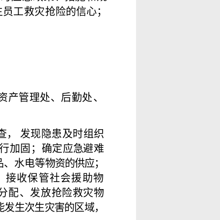
生员工救
灾
抢险的信心；
资产管理处、后勤
处
、
查， 发现隐患及
时
组织
行加固；确定
应急
避
难
品、水电
等物资的供应；
，
接
收
保管社会援助物
分
配
、发放抢险救灾物
能发生次生灾害的区域，