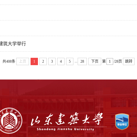
建筑大学举行
...
共408条
上页
1
2
3
4
5
28
下页
第
/28页
跳转