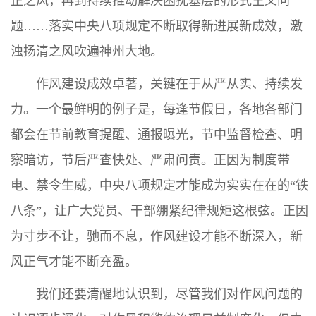
正之风，再到持续推动解决困扰基层的形式主义问
题……落实中央八项规定不断取得新进展新成效，激
浊扬清之风吹遍神州大地。
作风建设成效卓著，关键在于从严从实、持续发
力。一个最鲜明的例子是，每逢节假日，各地各部门
都会在节前教育提醒、通报曝光，节中监督检查、明
察暗访，节后严查快处、严肃问责。正因为制度带
电、禁令生威，中央八项规定才能成为实实在在的“铁
八条”，让广大党员、干部绷紧纪律规矩这根弦。正因
为寸步不让，驰而不息，作风建设才能不断深入，新
风正气才能不断充盈。
我们还要清醒地认识到，尽管我们对作风问题的