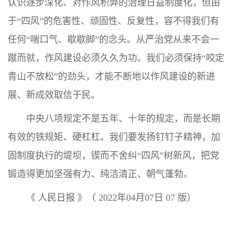
认识逐步深化、对作风积弊的治理日益制度化，但由
于“四风”的危害性、顽固性、反复性，容不得我们有
任何“喘口气、歇歇脚”的念头。从严治党从来不会一
蹴而就，作风建设必须久久为功。我们必须保持“咬定
青山不放松”的劲头，才能不断地以作风建设的新进
展、新成效取信于民。
中央八项规定不是五年、十年的规定，而是长期
有效的铁规矩、硬杠杠。我们要发扬钉钉子精神，加
固制度执行的堤坝，锲而不舍纠“四风”树新风，把党
锻造得更加坚强有力、纯洁清正、朝气蓬勃。
《 人民日报 》（ 2022年04月07日 07 版）