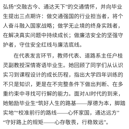
弘扬“交融古今、通达天下”的交通情怀，并向毕业
生提出三点期许：做交通强国的行业担当者，将个
人奋斗融入国家战略；做学无止境的终身实践者，
在解决真实问题中持续成长；做廉洁安全的坚强守
护者，守住安全红线与廉洁底线
。
在代表发言环节，教师代表、道路系主任户桂
灵副教授深情寄语毕业生。她回顾了同学们从认识
实习到课程设计的成长历程，指出大学四年训练的
不只是知识，更是在不完整条件下做出判断、在多
重约束中寻找可行解的能力
。面对AI时代的到来，
她勉励毕业生“筑好人生的路基——厚德为本，脚踏
实地”“校准前行的路线——心怀家国，通达远方”
“守好路上的规矩——心存敬畏，行稳致远”
。