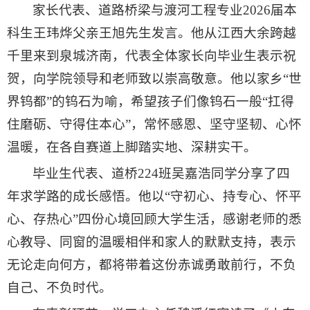
家长代表、道路桥梁与渡河工程专业2026届本
科生王玮烨父亲王旭先生发言。他从江西大余跨越
千里来到泉城济南，代表全体家长向毕业生表示祝
贺，向学院领导和老师致以崇高敬意
。他以家乡“世
界钨都”的钨石为喻，希望孩子们像钨石一般“扛得
住磨砺、守得住本心”，常怀感恩、坚守坚韧、心怀
温暖，在各自赛道上脚踏实地、深耕实干
。
毕业生代表、道桥224班吴嘉浩同学分享了四
年求学路的成长感悟。他以“守初心、持专心、怀平
心、存热心”四份心境回顾大学生活，感谢老师的悉
心教导、同窗的温暖相伴和家人的默默支持，表示
无论走向何方，都将带着这份赤诚勇敢前行，不负
自己、不负时代
。