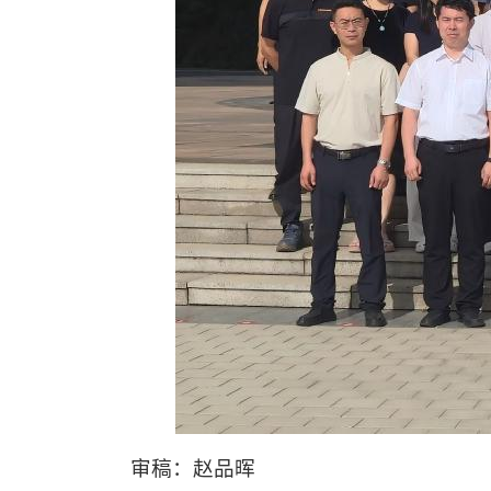
审稿：赵品晖