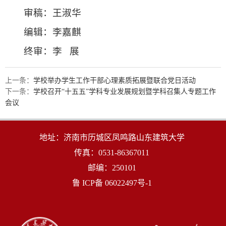
审稿：王淑华
编辑：李嘉麒
终审：李 展
上一条：
学校举办学生工作干部心理素质拓展暨联合党日活动
下一条：
学校召开“十五五”学科专业发展规划暨学科召集人专题工作
会议
地址：济南市历城区凤鸣路山东建筑大学
传真：0531-86367011
邮编：250101
鲁 ICP备 06022497号-1