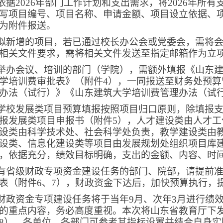
依据
2026
年部门工作计划和支出需求，将
2026
年所有
写项目编号、项目名称、申请金额、项目设立依据、
为附件报送。
拟新增的项目，若已通过校长办公会或党委会，需将
相关文件要求，需将相关文件发送至指定邮箱作为立
举办会议、培训的部门（学院），需额外填报《山东
学培训费审批表》（附件
4
），一同报送至财务处预算
办法（试行）》《山东建筑大学培训费管理办法（试
学校发展类项目预算填报按照项目归口原则，除填报
报
发展类项目申报书（
附件
5
）
，人才建设类由人才工
设类由科学技术处、社会科学处负责，教学建设类由
设类、信息化建设类等项目由发展规划处组织项目库
，依据充分，绩效目标明确，支出的金额、内容、时
有省级财政专项
资金建设任务的部门、院部，请提前
表（附件
6
、
7
）
，财政资金下达后，加快预算执行，
财政资金专项建设任务将于当年
9
月、次年
3
月进行绩
的重点内容，务必高度重视。本次将山东省教育厅下
8
），各单位、各部门可参考其指标设置并结合自身实