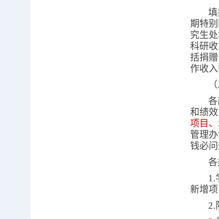
填
期特别
究生处
科研收
括捐赠
作收入
（
各
和绩效
项目、
管理办
钱必问
各
1.
新增项
2.