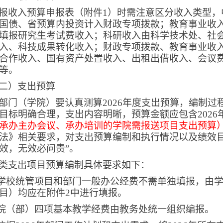
报收入预算申报表
（附件
1
）
时需注意区分收入类型，
国债、省预算内投资计入财政专项拨款；教育事业收
填报研究生考试费收入；科研收入由科学技术处、社
入、科技成果转化收入；财政专项拨款、教育事业收
合作收入、国有资产处置收入、出租出借收入、会议
等。
二）支出预算
部门（学院）要认真测算
2026
年度支出预算，编制过
目标明确合理，支出内容明晰，预算金额应包含
2026
承办主办会议、承办培训的学院需报送项目支出预算
法》相关要求，对支出预算编制和执行情况以及绩效目
效，无效必问责”
。
类支出项目预算编制具体要求如下：
学校统管项目和部门一般办公经费不需单独填报，由
目）均应在附件
2
中进行填报。
院（部）四项基本教学经费由教务处统一组织编报
。