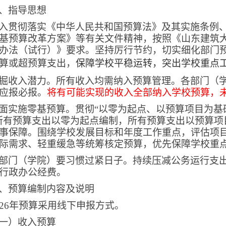
、指导思想
入贯彻落实《中华人民共和国预算法》及其实施条例
基预算改革方案》等有关文件精神，按照《山东建筑
办法（试行）》要求。坚持厉行节约，切实细化部门
算或超预算支出，
保障学校平稳运转，突出学校重点
掘收入潜力。所有收入均需纳入预算管理。各部门（
应报必报。
将有可能实现的收入全部纳入学校预算，
面实施零基预算。贯彻“以零为起点、以预算项目为基
所有预算支出以零为起点编制，所有预算支出以预算项
事保障。围绕学校发展目标和年度工作重点，评估项
际需求、轻重缓急等统筹核定预算，优先保障学校重
部门（学院）要习惯过紧日子。持续压减公务运行支出
行政办公经费。
、预算编制内容及说明
26
年预算采用线下申报方式。
一）收入预算