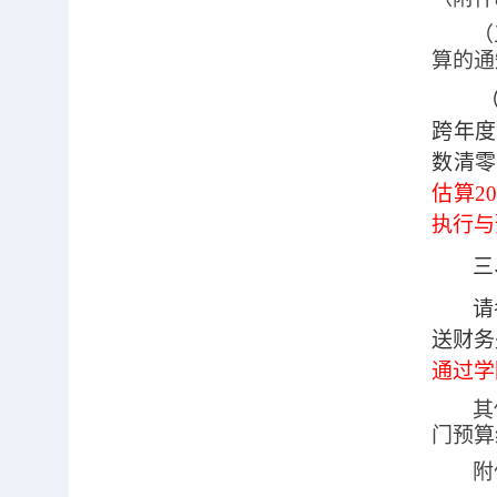
（
算的通
跨年度
数清零
估算
2
执行与
三
请
送财务
通过学
其
门预算
附