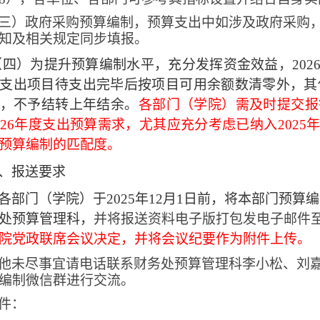
三）政府采购预算编制，预算支出中如涉及政府采购
知及相关规定同步填报。
（四）为提升预算编制水平，充分发挥资金效益，
202
支出项目待支出完毕后按项目可用
余额数清零外，其
，不予结转上年结余。
各部门（学院）需及时提交报
026
年度支出预算需求，尤其应充分考虑已纳入
2025
年
预算编制的匹配度。
、报送要求
各部门（学院）于
2025
年
12
月
1
日前，将本部门预算编
处预算管理科，
并将报送资料电子版打包发电子邮件
院党政联席会议决定，并将会议纪要作为附件上传。
他未尽事宜请电话联系财务处预算管理科李小松、刘
编制微信群进行交流。
件：