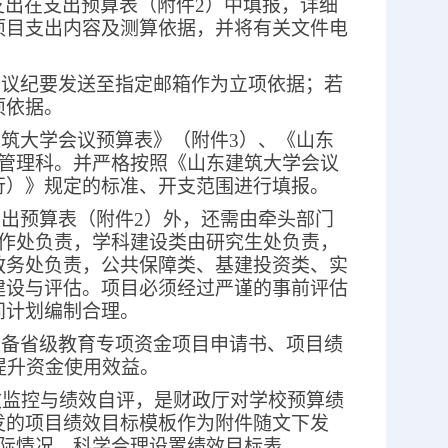
支出在
支出预算
表（附件
2
）中填报
，详细
项目支出内容及测算依据，并将有关文件电
会议纪要发送至指定邮箱作为立项依据；若
项依据。
建筑大学会议预算表》（附件
3
）、《山东
管理科。并严格按照《山东建筑大学会议
行）》规定的标准、开支范围进行填报。
支出预算
表（附件
2
）外，还需
由牵头部门
作处负责，学科建设类由研究生处负责，
教务处负责，公共保障类、基建投资类、实
建设与评估。项目必须经过严谨的事前评估
间计划编制合理。
准备省级教育专项资金项目申请书、项目绩
提升资金使用效益。
效监控与绩效自评，是财政厅对学校预算绩
发的项目绩效目标模板作为附件随文下发
际情况，科学合理设置绩效目标表。