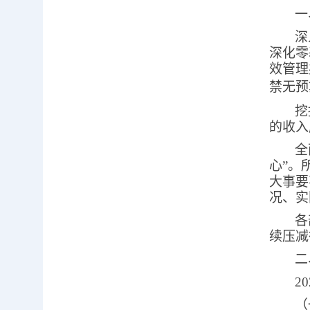
一
深
深化零
效管理
禁无预
挖
的收入
全
心”。
大事要
况、实
各
续压减
二
20
（