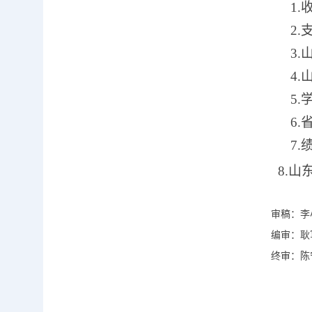
1.
2.
3
4
5.
6
7
8.
审稿：
李
编审：
耿
终审：
陈