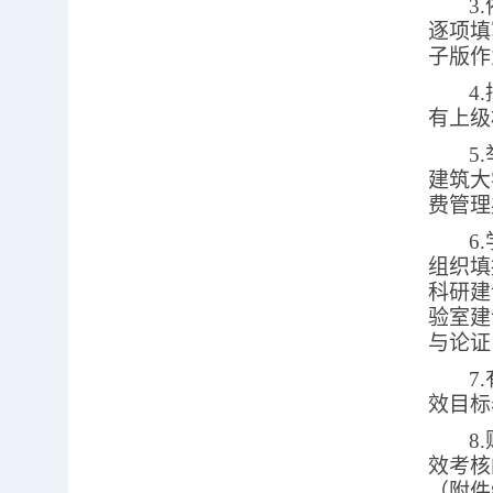
3.
逐项填
子版作
4.
有上级
5.
建筑大
费管理
6.
组织填
科研建
验室建
与论证
7.
效目标
8.
效考核
（附件