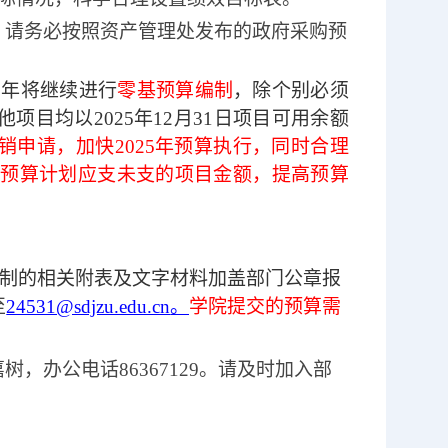
，请务必按照资产管理处发布的政府采购预
6
年将继续进行
零基预算编制
，除个别必须
他项目均以
2025
年
12
月
31
日项目
可用余额
销申请，加快
2025
年预算执行，同时
合理
预算计划应支未支的项目金额，提高预算
制的相关附表及文字材料加盖部门公章报
至
24531@sdjzu.edu.cn
。
学院提交的预算需
嘉树，办公电话
86367129
。请及时加入部